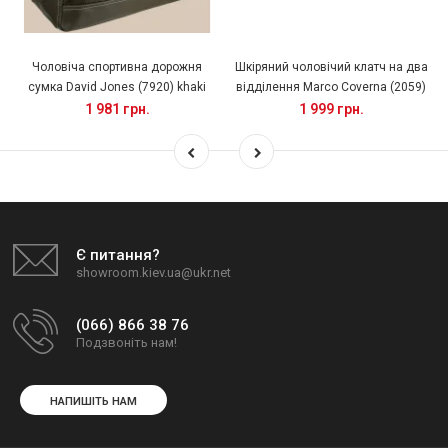
Чоловіча спортивна дорожня
Шкіряний чоловічий клатч на два
сумка David Jones (7920) khaki
відділення Marco Coverna (2059)
1 981 грн.
1 999 грн.
Є питання?
showroom.kiev.ua@ukr.net
(066) 866 38 76
Подзвоніть нам!
НАПИШІТЬ НАМ