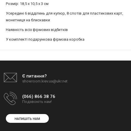
Розмір: 18,5 x 10,5 x 3 см
Усередині 6 відділень для купюр, 8 слотів для пластикових карт,
монетниця на блискавки
Наявність всіх фірмових відбитків
У комплекті подарункова фірмова коробка
Є питання?
showroom.kiev.ua@ukr.net
(066) 866 38 76
Подзвоніть нам!
НАПИШІТЬ НАМ