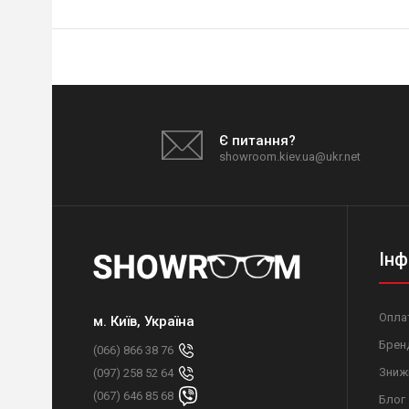
Є питання?
showroom.kiev.ua@ukr.net
Інф
Оплат
м. Київ, Україна
Брен
(066) 866 38 76
Зниж
(097) 258 52 64
(067) 646 85 68
Блог