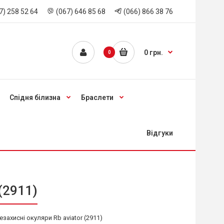
7) 258 52 64
(067) 646 85 68
(066) 866 38 76
0 грн.
0
Спідня білизна
Браслети
Відгуки
(2911)
захисні окуляри Rb aviator (2911)