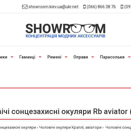
showroom.kiev.ua@ukr.net
(066) 866 38 76
(09
мки
Гаманці
Ремені
Оправи
Парасольки
ічі сонцезахисні окуляри Rb aviator 
онцезахисні окуляри
Чоловічі окуляри Краплі, авіатори
Чоловічі сонце