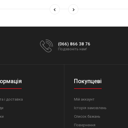
(066) 866 38 76
Подзвоніть нам!
ормація
Покупцеві
а і доставка
Мій аккаунт
ди
Історія замовлень
ки
Список бажань
Повернення