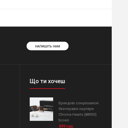
НАПИШІТЬ НАМ
Що ти хочеш
Брендові сонцезахисні
безоправні окуляри
Chrome Hearts (88930)
brown
499 грн.