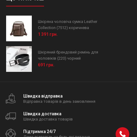
Шкіряна чоловіча сумка Leather
Collection (7512) коричнева
1 391 грн.
Шкіряний брендовий ремінь для
чоловіків (220) чорний
691 грн.
Швидка відправка
Відправка товарів в день замовлення
Швидка доставка
Швидка доставка товарів
Підтримка 24/7
Дамо відповідь на будь-які питання