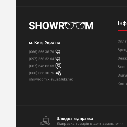
Інф
Оплат
м. Київ, Україна
Брен
(066) 866 38 76
Зниж
(097) 258 52 64
(067) 646 85 68
Блог
(066) 866 38 76
Відгу
showroom.kiev.ua@ukr.net
Конт
Швидка відправка
Відправка товарів в день замовлення