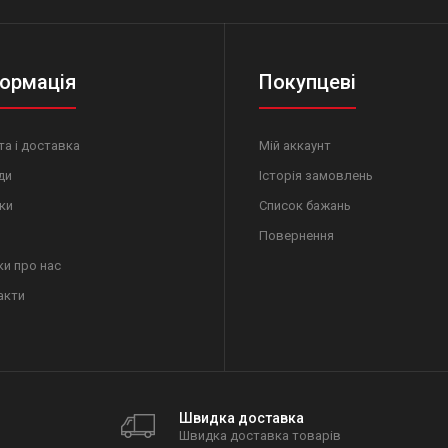
ормація
Покупцеві
а і доставка
Мій аккаунт
ди
Історія замовлень
ки
Список бажань
Повернення
ки про нас
акти
Швидка доставка
Швидка доставка товарів