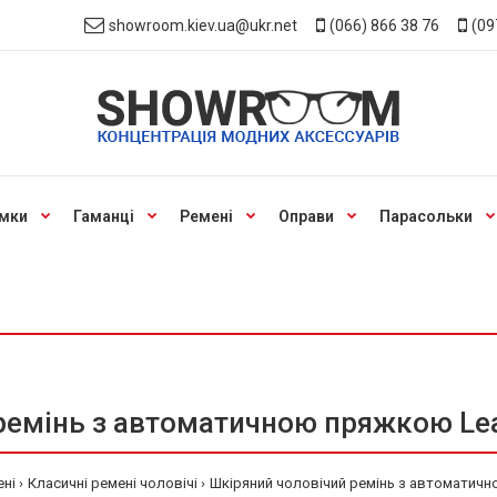
showroom.kiev.ua@ukr.net
(066) 866 38 76
(09
мки
Гаманці
Ремені
Оправи
Парасольки
емінь з автоматичною пряжкою Leat
ені
Класичні ремені чоловічі
Шкіряний чоловічий ремінь з автоматично