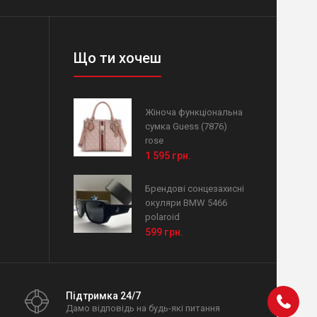
Що ти хочеш
Жіноча функціональна
сумка Guess (7876)
rose
1 595 грн.
Брендові сонцезахисні
окуляри BMW 5466
polaroid
599 грн.
Підтримка 24/7
Дамо відповідь на будь-які питання