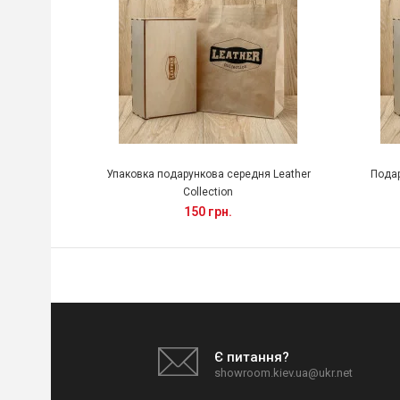
Упаковка подарункова середня Leather
Подар
Collection
150 грн.
Є питання?
showroom.kiev.ua@ukr.net