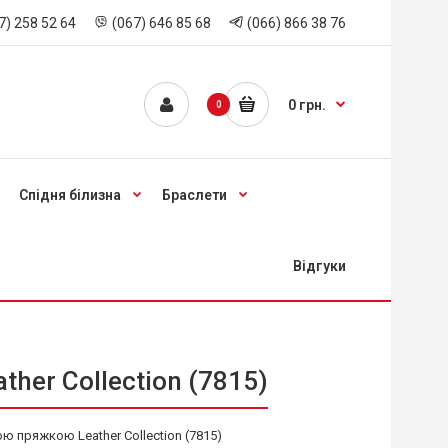
7) 258 52 64
(067) 646 85 68
(066) 866 38 76
0 грн.
0
Спідня білизна
Браслети
Відгуки
her Collection (7815)
ю пряжкою Leather Collection (7815)