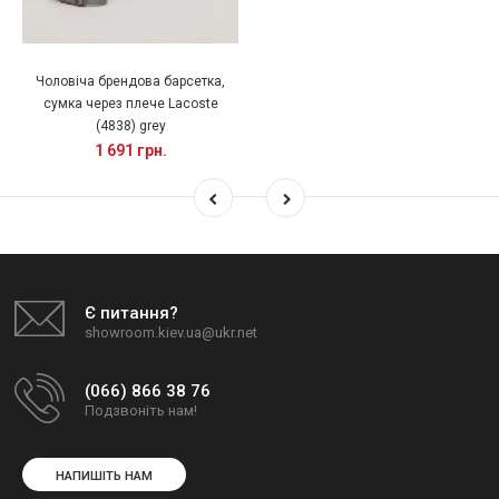
Чоловіча брендова барсетка,
сумка через плече Lacoste
(4838) grey
1 691 грн.
Є питання?
showroom.kiev.ua@ukr.net
(066) 866 38 76
Подзвоніть нам!
НАПИШІТЬ НАМ