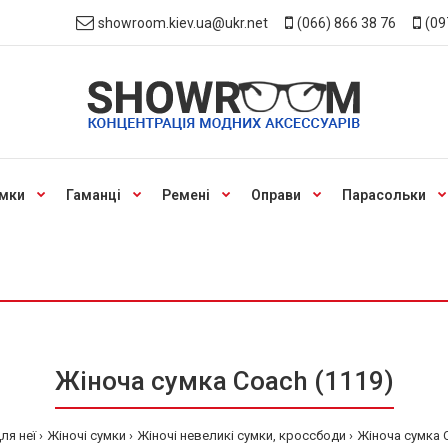
showroom.kiev.ua@ukr.net
(066) 866 38 76
(09
мки
Гаманці
Ремені
Оправи
Парасольки
Жіноча сумка Coach (1119)
ля неї
Жіночі сумки
Жіночі невеликі сумки, кроссбоди
Жіноча сумка 