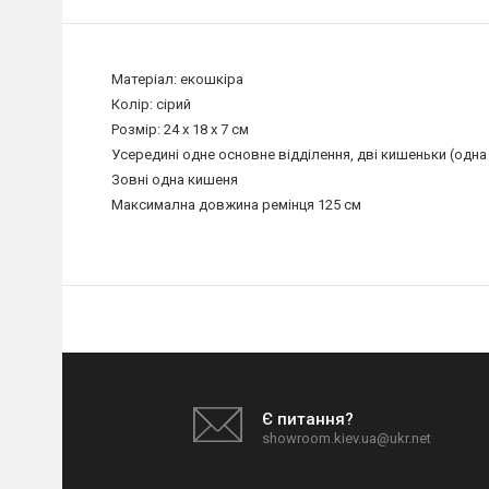
Матеріал: екошкіра
Колір: сірий
Розмір: 24 х 18 х 7 см
Усередині одне основне відділення, дві кишеньки (одна 
Зовні одна кишеня
Максимална довжина ремінця 125 см
Є питання?
showroom.kiev.ua@ukr.net