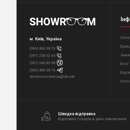
Інф
Оплат
м. Київ, Україна
Брен
(066) 866 38 76
Зниж
(097) 258 52 64
(067) 646 85 68
Блог
(066) 866 38 76
Відгу
showroom.kiev.ua@ukr.net
Конт
Швидка відправка
Відправка товарів в день замовлення