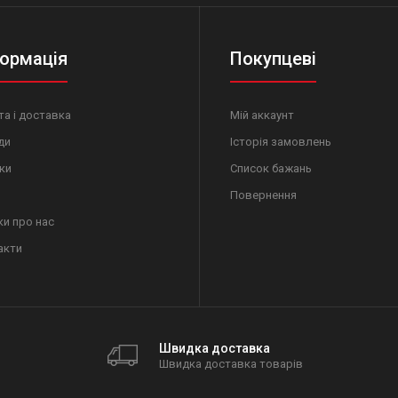
ормація
Покупцеві
а і доставка
Мій аккаунт
ди
Історія замовлень
ки
Список бажань
Повернення
ки про нас
акти
Швидка доставка
Швидка доставка товарів