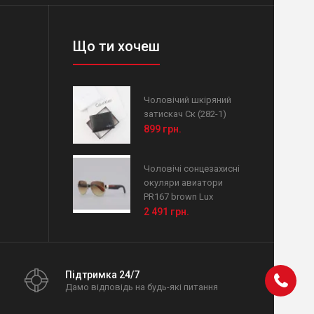
Що ти хочеш
Чоловічий шкіряний
затискач Ск (282-1)
899 грн.
Чоловічі сонцезахисні
окуляри авиатори
PR167 brown Lux
2 491 грн.
Підтримка 24/7
Дамо відповідь на будь-які питання