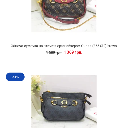
Жіноча сумочка на плече з органайзером Guess (865470) brown
1 369 грн.
1 589 грн.
-14%