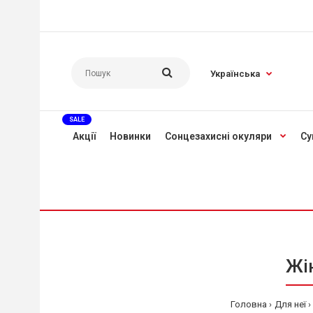
Українська
SALE
Акції
Новинки
Сонцезахисні окуляри
Су
Жі
Головна
Для неї