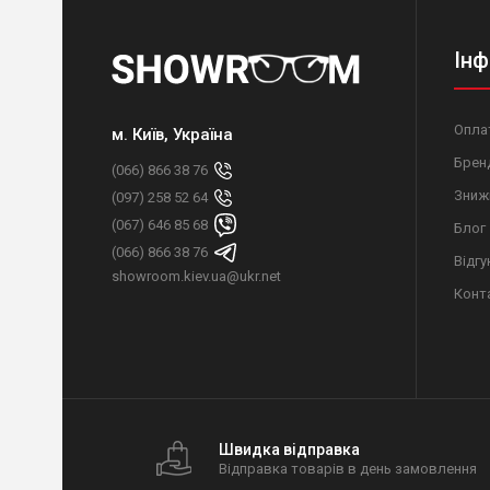
Інф
Оплат
м. Київ, Україна
Брен
(066) 866 38 76
Зниж
(097) 258 52 64
(067) 646 85 68
Блог
(066) 866 38 76
Відгу
showroom.kiev.ua@ukr.net
Конт
Швидка відправка
Відправка товарів в день замовлення