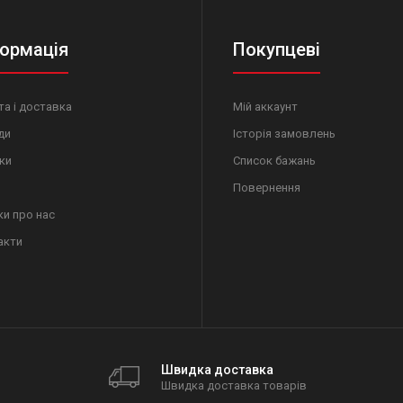
ормація
Покупцеві
а і доставка
Мій аккаунт
ди
Історія замовлень
ки
Список бажань
Повернення
ки про нас
акти
Швидка доставка
Швидка доставка товарів