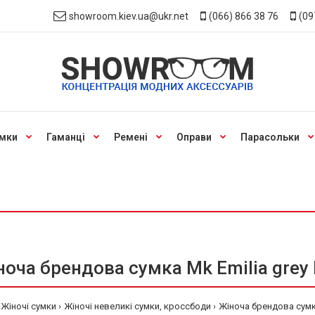
showroom.kiev.ua@ukr.net
(066) 866 38 76
(09
мки
Гаманці
Ремені
Оправи
Парасольки
ноча брендова сумка Mk Emilia grey 
Жіночі сумки
Жіночі невеликі сумки, кроссбоди
Жіноча брендова сумка