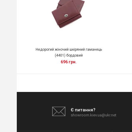
Недорогий жіночий шкіряний гаманець
(4401) бордовий
696 грн.
Є питання?
showroom.kiev.ua@ukr.net