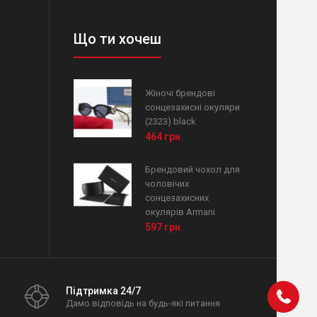
Що ти хочеш
Жіночі брендові
сонцезахисні окуляри
(2323) black
464 грн.
Брендовий чохол для
чоловічих
сонцезахисних
окулярів Armani
597 грн.
Підтримка 24/7
Дамо відповідь на будь-які питання