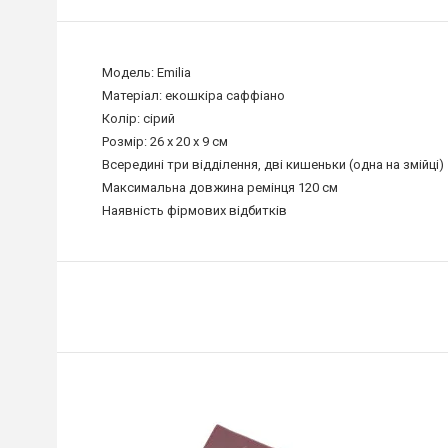
Модель: Emilia
Матеріал: екошкіра саффіано
Колір: сірий
Розмір: 26 х 20 х 9 см
Всередині три відділення, дві кишеньки (одна на змійці)
Максимальна довжина ремінця 120 см
Наявність фірмових відбитків