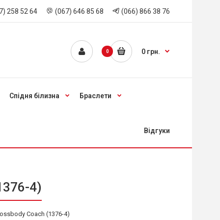
7) 258 52 64
(067) 646 85 68
(066) 866 38 76
0 грн.
0
Спідня білизна
Браслети
Відгуки
1376-4)
ossbody Coach (1376-4)