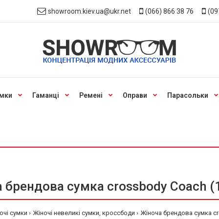
showroom.kiev.ua@ukr.net
(066) 866 38 76
(09
мки
Гаманці
Ремені
Оправи
Парасольки
 брендова сумка crossbody Coach (
очі сумки
Жіночі невеликі сумки, кроссбоди
Жіноча брендова сумка cr