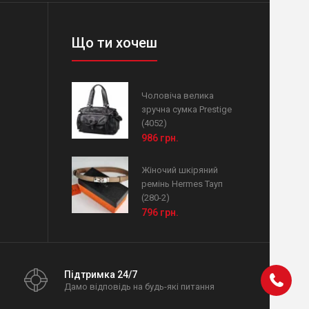
Що ти хочеш
Чоловіча велика
зручна сумка Prestige
(4052)
986 грн.
Жіночий шкіряний
ремінь Hermes Тауп
(280-2)
796 грн.
Підтримка 24/7
Дамо відповідь на будь-які питання