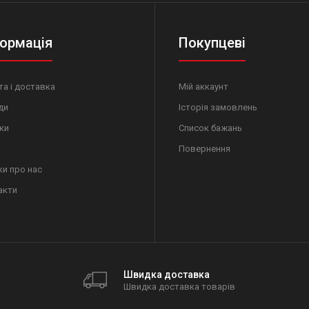
ормація
Покупцеві
а і доставка
Мій аккаунт
ди
Історія замовлень
ки
Список бажань
Повернення
ки про нас
акти
Швидка доставка
Швидка доставка товарів