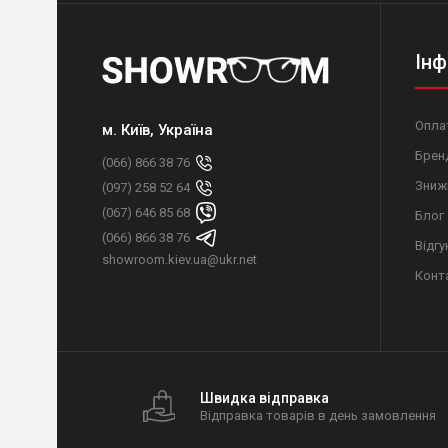
Інф
Оплат
м. Київ, Україна
Брен
(066) 866 38 76
Зниж
(097) 258 52 64
(067) 646 85 68
Блог
(066) 866 38 76
Відгу
showroom.kiev.ua@ukr.net
Конт
Швидка відправка
Відправка товарів в день замовлення