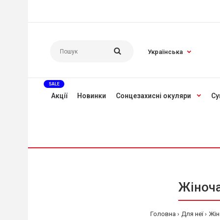
Українська
SALE
Акції
Новинки
Сонцезахисні окуляри
Су
Жіноча
Головна
Для неї
Жін