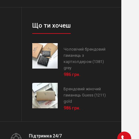
Що ти хочеш
Чоловічий брендовий
гаманець з
картхолдером (1381)
grey
986 грн.
Брендовий жіночий
гаманець Guess (1211)
gold
986 грн.
Підтримка 24/7