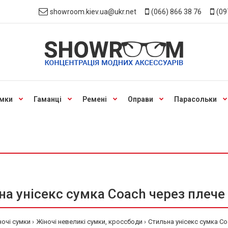
showroom.kiev.ua@ukr.net
(066) 866 38 76
(09
мки
Гаманці
Ремені
Оправи
Парасольки
а унісекс сумка Coach через плече
ночі сумки
Жіночі невеликі сумки, кроссбоди
Стильна унісекс сумка Co