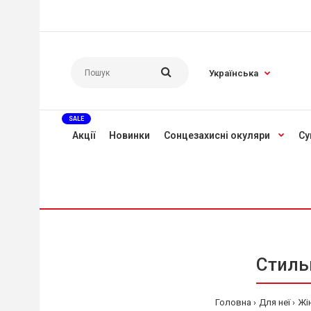
Українська
SALE
Акції
Новинки
Сонцезахисні окуляри
Су
Стильн
Головна
Для неї
Жі