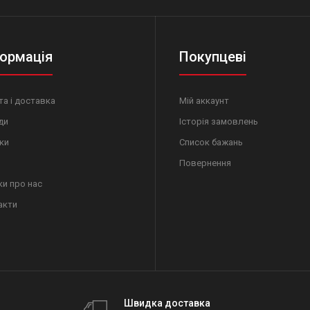
ормація
Покупцеві
а і доставка
Мій аккаунт
ди
Історія замовлень
ки
Список бажань
Повернення
ки про нас
акти
Швидка доставка