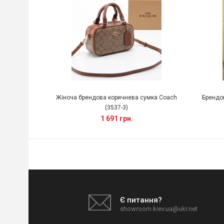
Жіноча брендова коричнева сумка Coach
Брендо
(3537-3)
1 691 грн.
Є питання?
showroom.kiev.ua@ukr.net