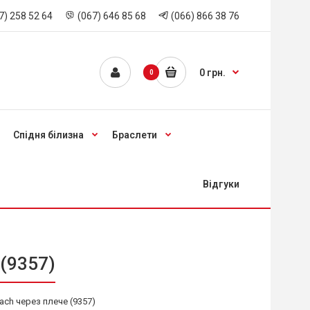
7) 258 52 64
(067) 646 85 68
(066) 866 38 76
0 грн.
0
Спідня білизна
Браслети
Відгуки
 (9357)
ach через плече (9357)