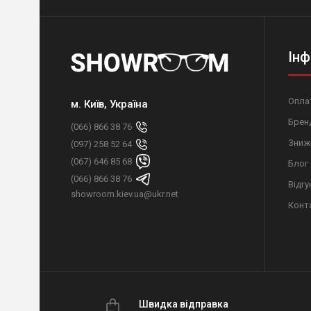
Інф
Оплат
м. Київ, Україна
Брен
(066) 866 38 76
Зниж
(097) 258 52 64
(067) 646 85 68
Блог
(066) 866 38 76
Відгу
showroom.kiev.ua@ukr.net
Конт
Швидка відправка