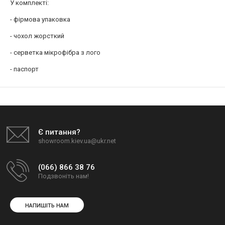
У комплекті:
- фірмова упаковка
- чохол жорсткий
- серветка мікрофібра з лого
- паспорт
Є питання?
showroom.kiev.ua@ukr.net
(066) 866 38 76
Подзвоніть нам!
НАПИШІТЬ НАМ