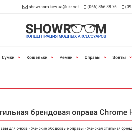
showroom.kiev.ua@ukr.net
(066) 866 38 76
(09
Сумки
Кошельки
Ремни
Оправы
Зонты
тильная брендовая оправа Chrome H
равы для очков
Женские ободковые оправы
Женская стильная бренд