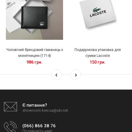
Чоловічий брендовий гаманець з
Подарункова упаковка для
монетницею (1714)
сумки Lacoste
986 грн.
150 грн.
Є питання?
showroom.kiev.ua@ukr.net
(066) 866 38 76
Подзвоніть нам!