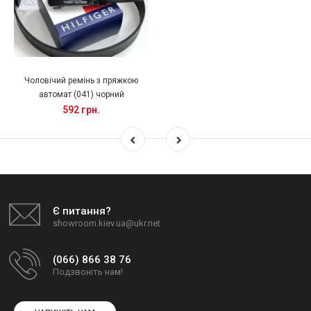
Чоловічий ремінь з пряжкою
автомат (041) чорний
592 грн.
Є питання?
showroom.kiev.ua@ukr.net
(066) 866 38 76
Подзвоніть нам!