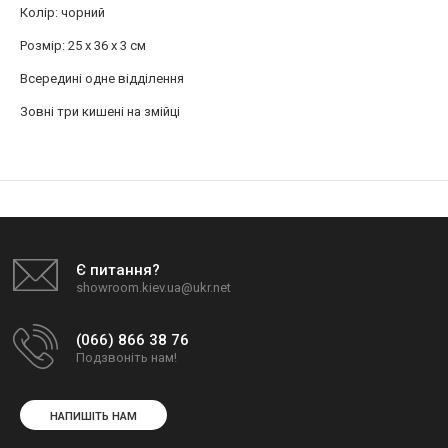
Колір: чорний
Розмір: 25 x 36 х 3 см
Всередині одне відділення
Зовні три кишені на змійці
Є питання?
showroom.kiev.ua@ukr.net
(066) 866 38 76
Подзвоніть нам!
НАПИШІТЬ НАМ