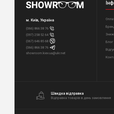
Інф
Оплат
м. Київ, Україна
Брен
(066) 866 38 76
Зниж
(097) 258 52 64
(067) 646 85 68
Блог
(066) 866 38 76
Відгу
showroom.kiev.ua@ukr.net
Конт
Швидка відправка
Відправка товарів в день замовлення