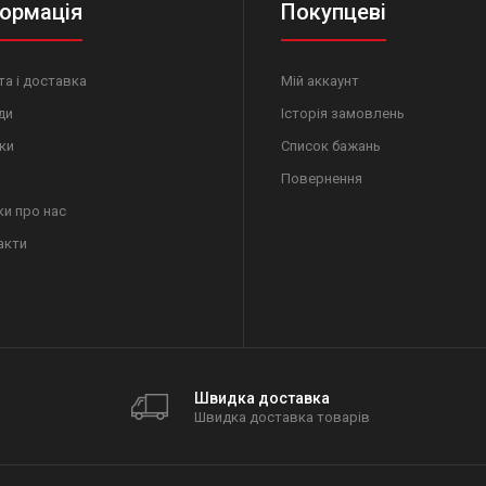
ормація
Покупцеві
а і доставка
Мій аккаунт
ди
Історія замовлень
ки
Список бажань
Повернення
ки про нас
акти
Швидка доставка
Швидка доставка товарів