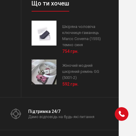
Що ти хочеш
Шкіряна чоловіча
ключниця-гаманець
Marco Coverna (1555)
темно синя
754 грн.
Жіночий модний
шкіряний ремінь GG
(5001-2)
592 грн.
Підтримка 24/7
Дамо відповідь на будь-які питання