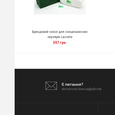
Брендовий чохол для сонцезахисних
окулярів Lacoste
597 грн.
Є питання?
showroom.kiev.ua@ukr.net