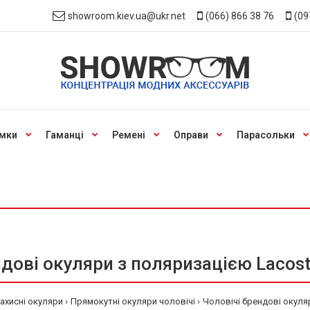
showroom.kiev.ua@ukr.net
(066) 866 38 76
(09
мки
Гаманці
Ремені
Оправи
Парасольки
дові окуляри з поляризацією Lacost
ахисні окуляри
Прямокутні окуляри чоловічі
Чоловічі брендові окуляр