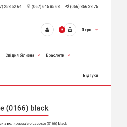
7) 258 52 64
(067) 646 85 68
(066) 866 38 76
0 грн.
0
Спідня білизна
Браслети
Відгуки
e (0166) black
и з поляризацією Lacoste (0166) black