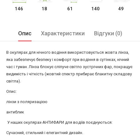
146
18
61
140
49
Опис
Характеристики
Відгуки (0)
В окулярах для нічного водіння використовується жовта лінза,
яка забезпечує безпеку і комфорт при водіння в сутінках, нічний
час і туман. Лінза блокує сліпуче світло зустрічних фар, покращує
видимість і чіткість (жовтий спектр прибирає блакитну складову
світла).
Опис:
лінзи з поляризацією
антиблик
У наших окулярах-АНТИФАРИ для водіїв поєднуються:
Сучасний, стильний і елегантний дизайн.