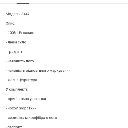
Модель: 3447
Опис:
- 100% UV захист
- лінзи скло
- градієнт
- наявність лого
- наявність відповідного маркування
- якісна фурнітура
У комплекті:
- оригінальна упаковка
- чохол жорсткий
- серветка мікрофібра c лого
- паспорт