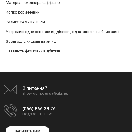
Матеріал: екошкіра саффіано
Колір: коричневий
Розмір: 24 x 20 х 10 см
Усередині одне основне відділення, одна кишеня на блискавці
Зовні одна кишеня на змійці
Наявність фірмових відбитків
Є питання?
showroom.kiev.ua@ukr.net
(066) 866 38 76
Подзвоніть нам!
НАПИШІТЬ НАМ