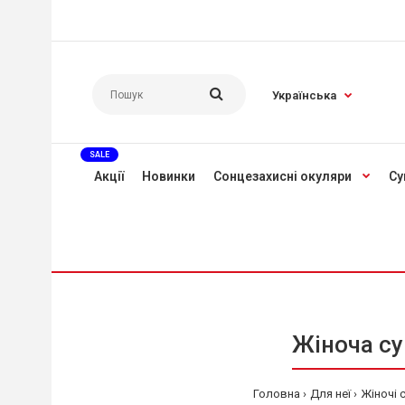
Українська
SALE
Акції
Новинки
Сонцезахисні окуляри
Су
Жіноча су
Головна
Для неї
Жіночі 