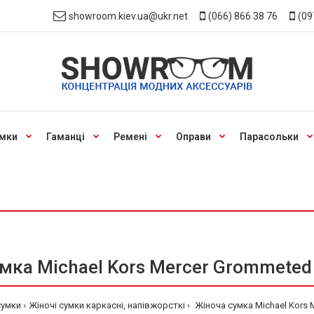
showroom.kiev.ua@ukr.net
(066) 866 38 76
(09
мки
Гаманці
Ремені
Оправи
Парасольки
мка Michael Kors Mercer Grommeted 
сумки
Жіночі сумки каркасні, напівжорсткі
Жіноча сумка Michael Kors 