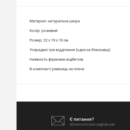
Матеріал: натуральна шкіра
Колір: рожевий
Розмір: 22 x 19 x 10 см
Усередині три відділення (одне на блискавці)
Наявність фірмових відбитків
В комплекті ремінець на плече
Є питання?
showroom.kiev.ua@ukr.net