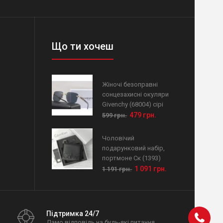
Що ти хочеш
Жіночі безоправні
сонцезахисні окуляри
Givenchy (68004) сірі
479 грн.
599 грн.
Чоловічий
подарунковий набір,
портмоне Ск (1393)
1 091 грн.
1 191 грн.
Підтримка 24/7
Дамо відповідь на будь-які питання