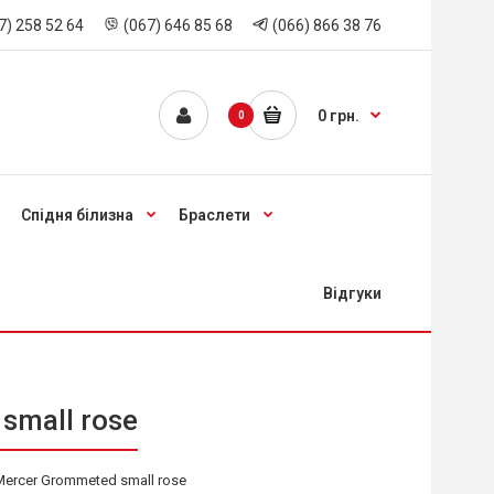
7) 258 52 64
(067) 646 85 68
(066) 866 38 76
0 грн.
0
Спідня білизна
Браслети
Відгуки
small rose
Mercer Grommeted small rose