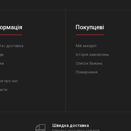
ормація
Покупцеві
а і доставка
Мій аккаунт
ди
Історія замовлень
ки
Список бажань
Повернення
ки про нас
акти
Швидка доставка
Швидка доставка товарів