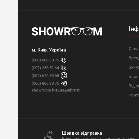
Інф
Оплат
м. Київ, Україна
Брен
(066) 866 38 76
Зниж
(097) 258 52 64
(067) 646 85 68
Блог
(066) 866 38 76
Відгу
showroom.kiev.ua@ukr.net
Конт
Швидка відправка
Відправка товарів в день замовлення