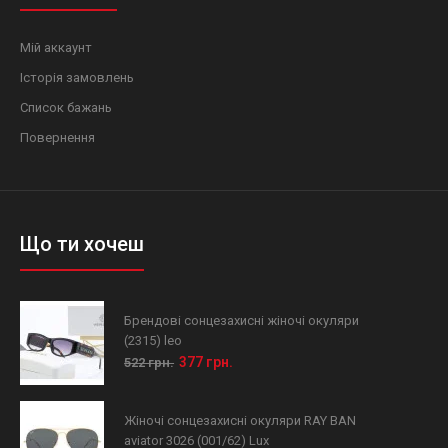
Мій аккаунт
Історія замовлень
Список бажань
Повернення
Що ти хочеш
Брендові сонцезахисні жіночі окуляри
(2315) leo
377 грн.
522 грн.
Жіночі сонцезахисні окуляри RAY BAN
aviator 3026 (001/62) Lux