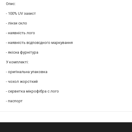
Опис:
- 100% UV захист
- лінзи скло
- наявність лого
- наявність відповідного маркування
- якісна фурнітура
У комплекті:
- оригінальна упаковка
- чохол жорсткий
- серветка мікрофібра c лого
- паспорт