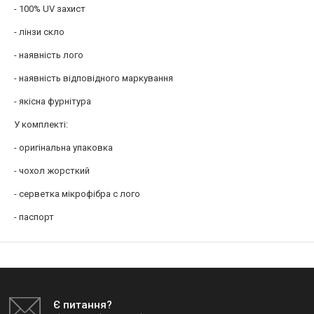
- 100% UV захист
- лінзи скло
- наявність лого
- наявність відповідного маркування
- якісна фурнітура
У комплекті:
- оригінальна упаковка
- чохол жорсткий
- серветка мікрофібра c лого
- паспорт
Є питання?