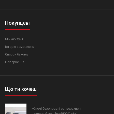
Покупцеві
Мій аккаунт
Історія замовлень
Список бажань
Повернення
Що ти хочеш
Жіночі безоправні сонцезахисні
окуляри Givenchy (68004) сірі