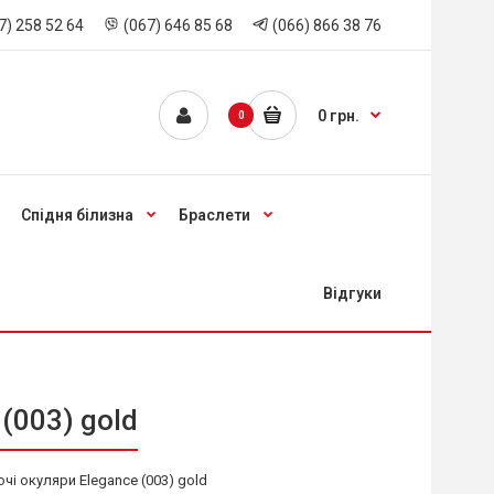
7) 258 52 64
(067) 646 85 68
(066) 866 38 76
0 грн.
0
Спідня білизна
Браслети
Відгуки
(003) gold
очі окуляри Elegance (003) gold