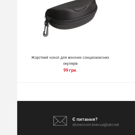
Жорсткий чохол для жіночих сонцезахисних
окулярів
99 грн.
Є питання?
showroom.kiev.ua@ukr.net