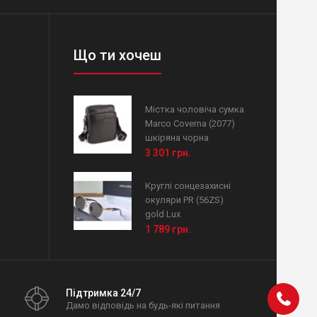
Що ти хочеш
Містка чоловіча сумка
Marco Coverna (2077)
шкіряна чорна
3 301 грн.
Круглі сонцезахисні
окуляри PR (56ZS)
gold Lux
1 789 грн.
Підтримка 24/7
Дамо відповідь на будь-які питання