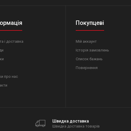
ормація
Покупцеві
а і доставка
Мій аккаунт
ди
Історія замовлень
ки
Список бажань
Повернення
ки про нас
акти
Швидка доставка
Швидка доставка товарів