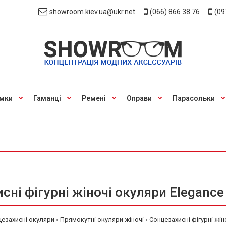
showroom.kiev.ua@ukr.net
(066) 866 38 76
(09
мки
Гаманці
Ремені
Оправи
Парасольки
сні фігурні жіночі окуляри Elegance 
цезахисні окуляри
Прямокутні окуляри жіночі
Сонцезахисні фігурні жін