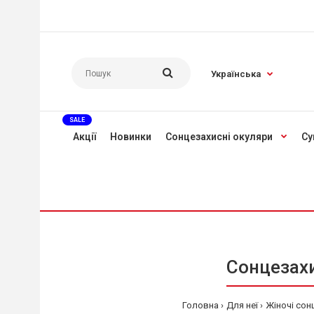
Українська
SALE
Акції
Новинки
Сонцезахисні окуляри
Су
Сонцезахи
Головна
Для неї
Жіночі сон