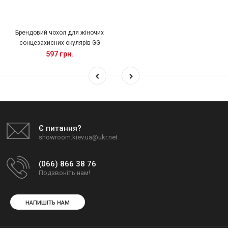
Брендовий чохол для жіночих
сонцезахисних окулярів GG
597 грн.
Є питання?
showroom.kiev.ua@ukr.net
(066) 866 38 76
Подзвоніть нам!
НАПИШІТЬ НАМ