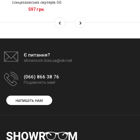
сонцезахисних окулярів GG
597 грн.
Є питання?
showroom.kiev.ua@ukr.net
(066) 866 38 76
Подзвоніть нам!
НАПИШІТЬ НАМ