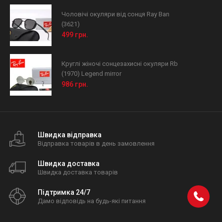
Чоловічі окуляри від сонця Ray Ban
(3621)
499 грн.
Круглі жіночі сонцезахисні окуляри Rb
(1970) Legend mirror
986 грн.
Швидка відправка
Відправка товарів в день замовлення
Швидка доставка
Швидка доставка товарів
Підтримка 24/7
Дамо відповідь на будь-які питання