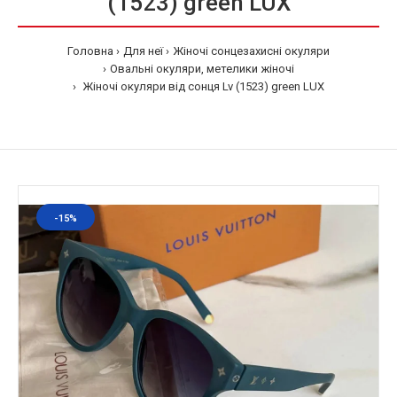
(1523) green LUX
Головна
Для неї
Жіночі сонцезахисні окуляри
Овальні окуляри, метелики жіночі
Жіночі окуляри від сонця Lv (1523) green LUX
-15%