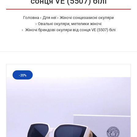
сонця VE (5507) білі
Головна
Для неї
Жіночі сонцезахисні окуляри
Овальні окуляри, метелики жіночі
Жіночі брендові окуляри від сонця VE (5507) білі
-20%