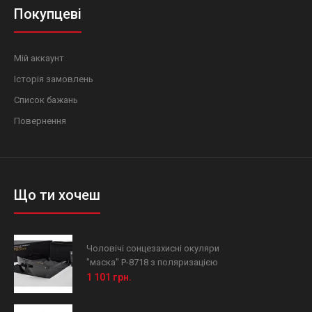
Покупцеві
Мій аккаунт
Історія замовлень
Список бажань
Повернення
Що ти хочеш
Чоловічі сонцезахисні окуляри
"маска" P-8718 з поляризацією
1 101 грн.