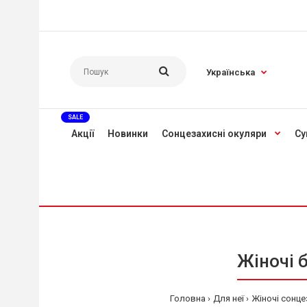
Українська
SALE
Акції
Новинки
Сонцезахисні окуляри
Су
Жіночі 
Головна
Для неї
Жіночі сонце