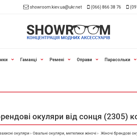
showroom.kiev.ua@ukr.net
(066) 866 38 76
(09
мки
Гаманці
Ремені
Оправи
Парасольки
брендові окуляри від сонця (2305) к
захисні окуляри
Овальні окуляри, метелики жіночі
Жіночі брендові ок