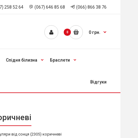
7) 258 52 64
(067) 646 85 68
(066) 866 38 76
0 грн.
0
Спідня білизна
Браслети
Відгуки
оричневі
уляри від сонця (2305) коричневі