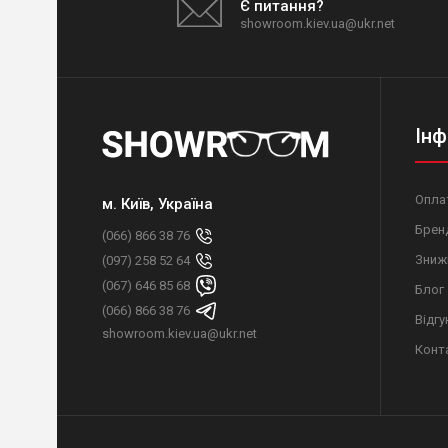
Є питання?
showroom.kiev.ua@ukr.net
Інф
Оплат
м. Київ, Україна
Брен
(066) 866 38 76
Зниж
(097) 258 52 64
(067) 646 85 68
Блог
(066) 866 38 76
Відгу
showroom.kiev.ua@ukr.net
Конт