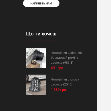
НАПИШІТЬ НАМ
Що ти хочеш
Чоловічий шкіряний
брендовий ремінь
Lacoste (986-1)
691 грн.
Чоловічий рюкзак
Lacoste (2045)
1 589 грн.