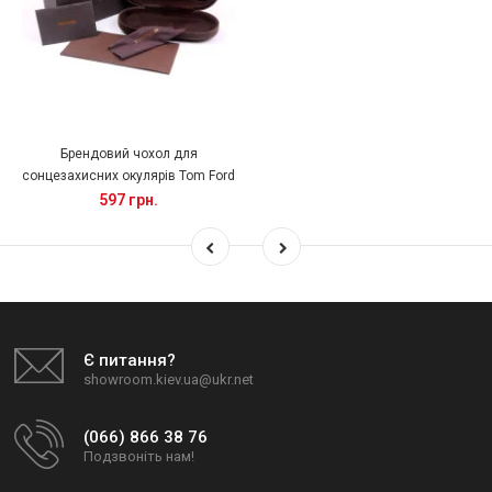
Брендовий чохол для
сонцезахисних окулярів Tom Ford
597 грн.
Є питання?
showroom.kiev.ua@ukr.net
(066) 866 38 76
Подзвоніть нам!