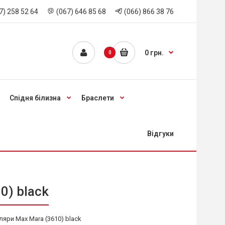
7) 258 52 64
(067) 646 85 68
(066) 866 38 76
0 грн.
0
Спідня білизна
Браслети
Відгуки
0) black
ляри Max Mara (3610) black