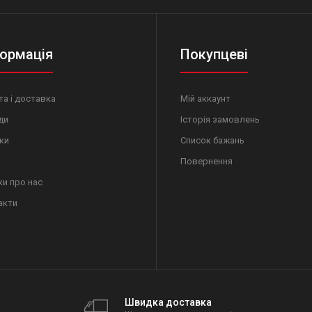
ормація
Покупцеві
а і доставка
Мій аккаунт
ди
Історія замовлень
ки
Список бажань
Повернення
ки про нас
акти
Швидка доставка