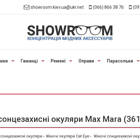
showroom.kiev.ua@ukr.net
(066) 866 38 76
(09
мки
Гаманці
Ремені
Оправи
Парасольки
сонцезахисні окуляри Max Mara (361
 сонцезахисні окуляри
Жіночі окуляри Cat Eye
Жіночі сонцезахисні оку