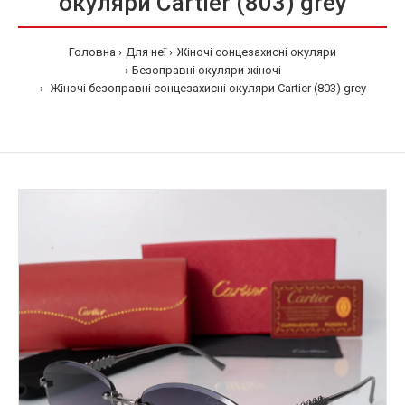
окуляри Cartier (803) grey
Головна
Для неї
Жіночі сонцезахисні окуляри
Безоправнi окуляри жіночі
Жіночі безоправні сонцезахисні окуляри Cartier (803) grey