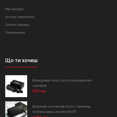
Мій аккаунт
Історія замовлень
Список бажань
Повернення
Що ти хочеш
Брендовий чохол для сонцезахисних
окулярів
597 грн.
Шкіряний чоловічий клатч, гаманець
на блискавці Lacoste (6614)