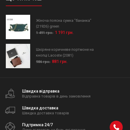
Жіноча поясна сумка "бананка"
(21926) green
1 191 грн.
1 491 грн.
Шкіряне коричневе портмоне на
кнопці Lacoste (2081)
881 грн.
986 грн.
Швидка відправка
Відправка товарів в день замовлення
Швидка доставка
Швидка доставка товарів
Підтримка 24/7
Дамо відповідь на будь-які питання