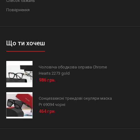
Список бажань
Повернення
Що ти хочеш
Чоловіча ободкова оправа Chrome
Hearts 2273 gold
986 грн.
Сонцезахисні трендові окуляри маска
Pr 69094 чорні
464 грн.