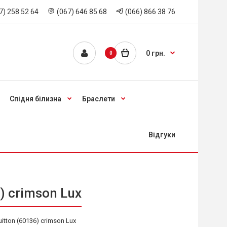
7) 258 52 64
(067) 646 85 68
(066) 866 38 76
0 грн.
0
Спідня білизна
Браслети
Відгуки
) crimson Lux
tton (60136) crimson Lux