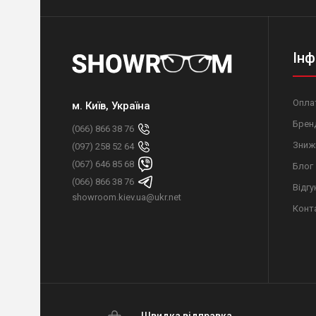
Інф
Оплат
м. Київ, Україна
Брен
(066) 866 38 76
Зниж
(097) 258 52 64
(067) 646 85 68
Блог
(066) 866 38 76
Відгу
showroom.kiev.ua@ukr.net
Конт