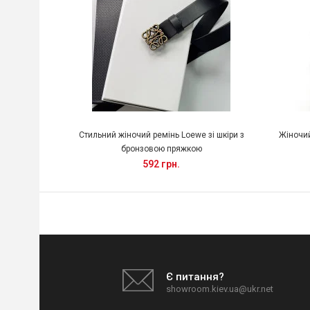
Стильний жіночий ремінь Loewe зі шкіри з
Жіночий
бронзовою пряжкою
592 грн.
Є питання?
showroom.kiev.ua@ukr.net