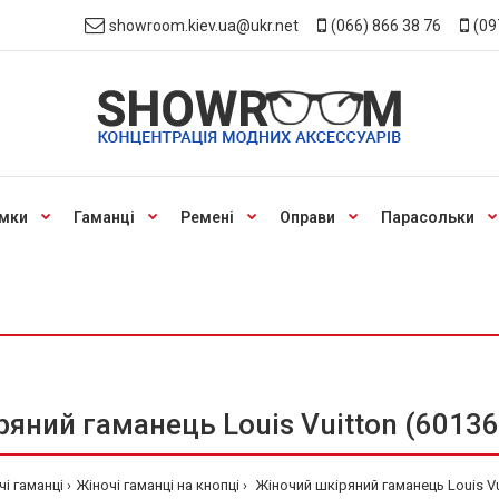
showroom.kiev.ua@ukr.net
(066) 866 38 76
(09
мки
Гаманці
Ремені
Оправи
Парасольки
яний гаманець Louis Vuitton (60136
чі гаманці
Жіночі гаманці на кнопці
Жіночий шкіряний гаманець Louis Vui