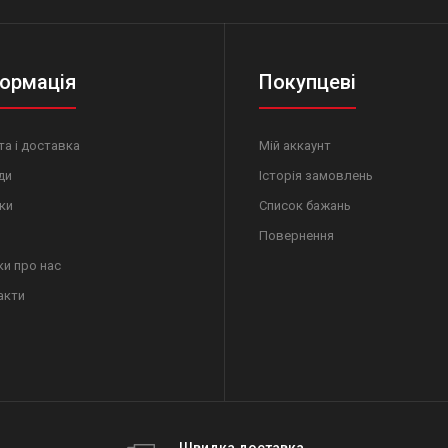
ормація
Покупцеві
а і доставка
Мій аккаунт
ди
Історія замовлень
ки
Список бажань
Повернення
ки про нас
акти