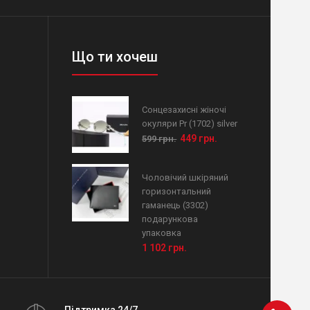
Що ти хочеш
Сонцезахисні жіночі
окуляри Pr (1702) silver
449 грн.
599 грн.
Чоловічий шкіряний
горизонтальний
гаманець (3302)
подарункова
упаковка
1 102 грн.