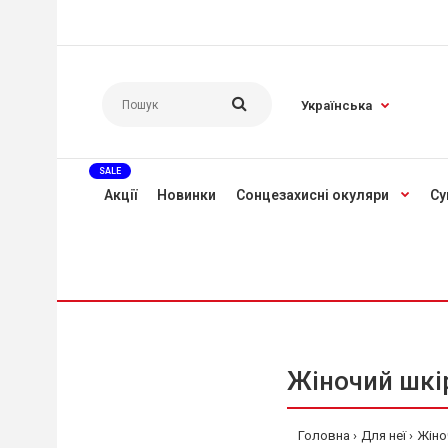
Українська
SALE
Акції
Новинки
Сонцезахисні окуляри
Су
Жіночий шкір
Головна
Для неї
Жіно