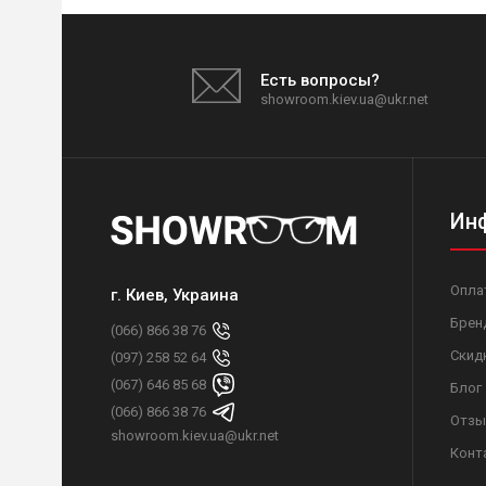
Есть вопросы?
showroom.kiev.ua@ukr.net
Ин
Опла
г. Киев, Украина
Брен
(066) 866 38 76
Скид
(097) 258 52 64
(067) 646 85 68
Блог
(066) 866 38 76
Отзы
showroom.kiev.ua@ukr.net
Конт