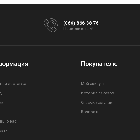
(066) 866 38 76
Позвоните нам!
формация
Покупателю
та и доставка
Мой аккаунт
ды
История заказов
ки
Список желаний
Возвраты
вы о нас
акты