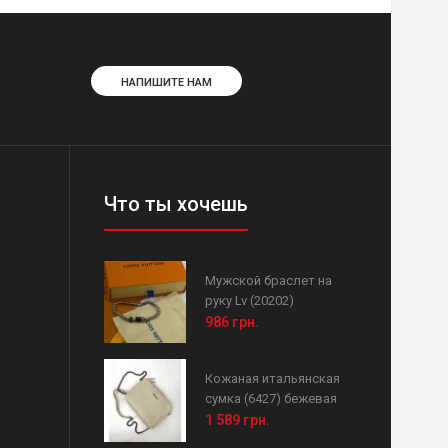
НАПИШИТЕ НАМ
Что ты хочешь
Мужской браслет на
руку Lv (20202)
986 грн.
Кожаная итальянская
сумка (6427) бежевая
1 589 грн.