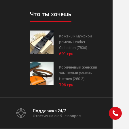
Что ты хочешь
Кожаный мужской
ремень Leather
Collection (7806)
691 грн.
Коричневый женский
замшевый ремень
Hermes (280-2)
796 грн.
Поддержка 24/7
Ответим на любые вопросы