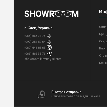
Ин
Опла
г. Киев, Украина
Брен
(066) 866 38 76
Скид
(097) 258 52 64
(067) 646 85 68
Блог
(066) 866 38 76
Отзы
showroom.kiev.ua@ukr.net
Конт
Быстрая отправка
Отправка товаров в день заказа