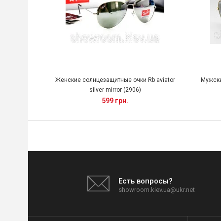
Женские солнцезащитные очки Rb aviator
Мужски
silver mirror (2906)
599 грн.
Есть вопросы?
showroom.kiev.ua@ukr.net