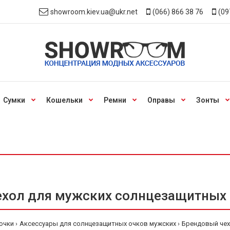
showroom.kiev.ua@ukr.net
(066) 866 38 76
(09
Сумки
Кошельки
Ремни
Оправы
Зонты
хол для мужских солнцезащитных 
очки
Аксессуары для солнцезащитных очков мужских
Брендовый чех