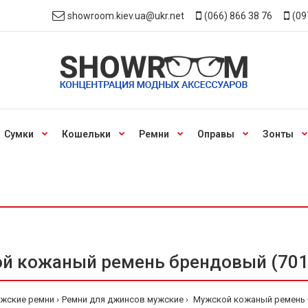
showroom.kiev.ua@ukr.net
(066) 866 38 76
(09
Сумки
Кошельки
Ремни
Оправы
Зонты
й кожаный ремень брендовый (7010
жские ремни
Ремни для джинсов мужские
Мужской кожаный ремень б