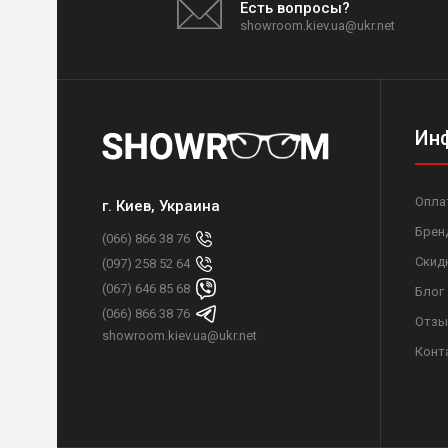
Есть вопросы?
showroom.kiev.ua@ukr.net
Ин
Опла
г. Киев, Украина
Брен
(066) 866 38 76
Скид
(097) 258 52 64
(067) 646 85 68
Блог
(066) 866 38 76
Отзы
showroom.kiev.ua@ukr.net
Конт