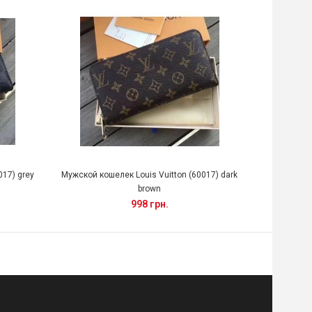
017) grey
Мужской кошелек Louis Vuitton (60017) dark
Мужской кош
brown
998 грн.