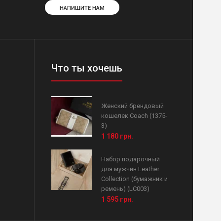
НАПИШИТЕ НАМ
Что ты хочешь
Женский брендовый
кошелек Coach (1375-
3)
1 180 грн.
Набор подарочный
для мужчин Leather
Collection (бумажник и
ремень) (LC003)
1 595 грн.