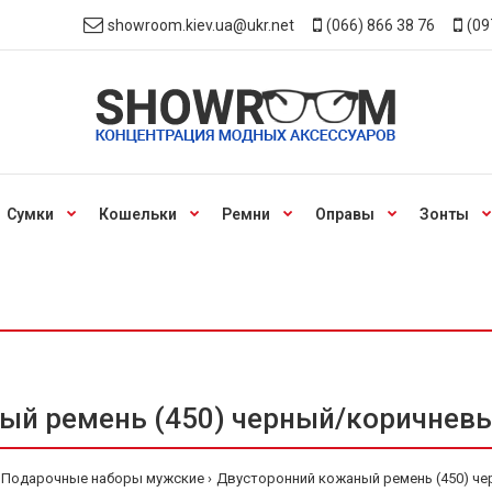
showroom.kiev.ua@ukr.net
(066) 866 38 76
(09
Сумки
Кошельки
Ремни
Оправы
Зонты
ый ремень (450) черный/коричневы
Подарочные наборы мужские
Двусторонний кожаный ремень (450) ч