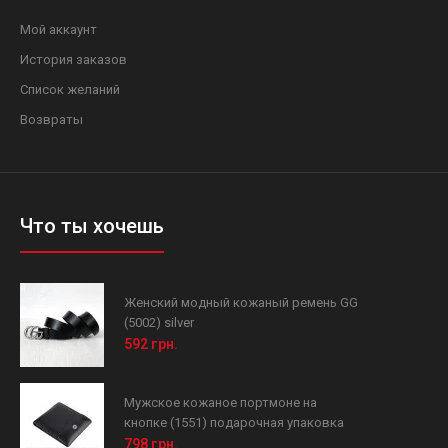
Мой аккаунт
История заказов
Список желаний
Возвраты
Что ты хочешь
Женский модный кожаный ремень GG
(5002) silver
592 грн.
Мужское кожаное портмоне на
кнопке (1551) подарочная упаковка
798 грн.