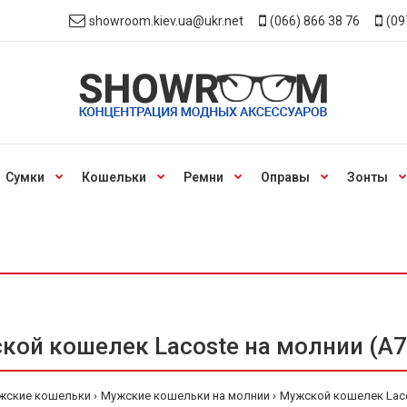
showroom.kiev.ua@ukr.net
(066) 866 38 76
(09
Сумки
Кошельки
Ремни
Оправы
Зонты
ой кошелек Lacoste на молнии (А7
жские кошельки
Мужские кошельки на молнии
Мужской кошелек Lacos