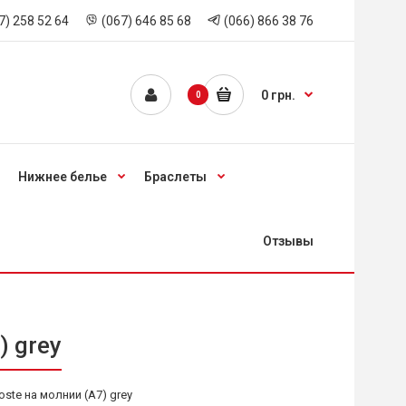
7) 258 52 64
(067) 646 85 68
(066) 866 38 76
0 грн.
0
Нижнее белье
Браслеты
Отзывы
) grey
te на молнии (А7) grey