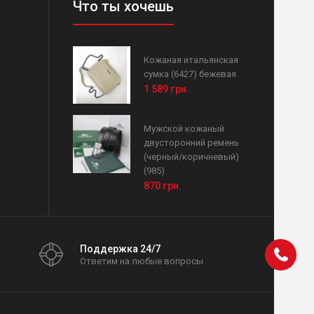
Что ты хочешь
Кожаная итальянская
сумка (6427) бежевая
1 589 грн.
Мужской кожаный
двусторонний ремень
(черный/коричневый)
(985)
870 грн.
Поддержка 24/7
Ответим на любые вопросы