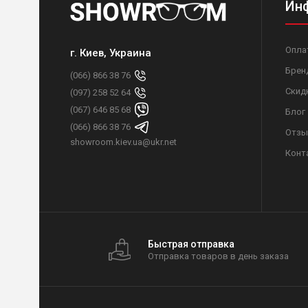
Ин
Опла
г. Киев, Украина
Брен
(066) 866 38 76
Скид
(097) 258 52 64
(067) 646 85 68
Блог
(066) 866 38 76
Отзы
showroom.kiev.ua@ukr.net
Конт
Быстрая отправка
Отправка товаров в день заказа