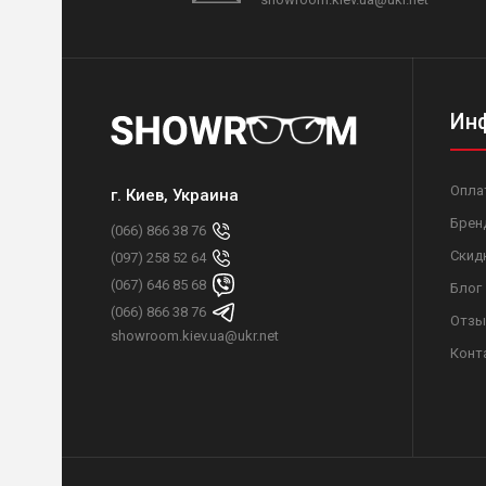
Ин
Опла
г. Киев, Украина
Брен
(066) 866 38 76
Скид
(097) 258 52 64
(067) 646 85 68
Блог
(066) 866 38 76
Отзы
showroom.kiev.ua@ukr.net
Конт