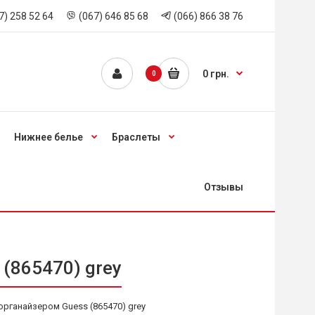
7) 258 52 64
(067) 646 85 68
(066) 866 38 76
0 грн.
0
Нижнее белье
Браслеты
Отзывы
(865470) grey
органайзером Guess (865470) grey