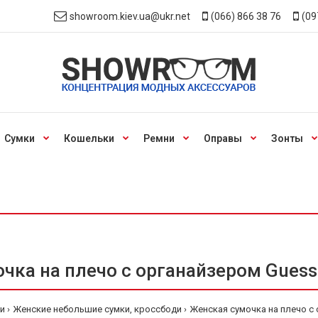
showroom.kiev.ua@ukr.net
(066) 866 38 76
(09
Сумки
Кошельки
Ремни
Оправы
Зонты
чка на плечо с органайзером Guess 
и
Женские небольшие сумки, кроссбоди
Женская сумочка на плечо с 