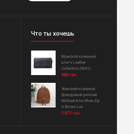
Что ты хочешь
Мужской кожаный
клатч Leather
Collection (9041)
986 грн.
Женский кожаный
брендовый рюкзак
Michael Kors Rhea Zip
G Brown Lux
2 871 грн.