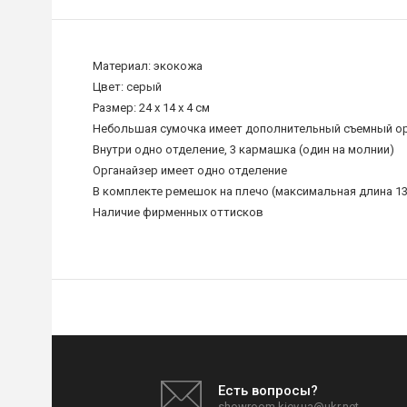
Материал: экокожа
Цвет: серый
Размер: 24 x 14 x 4 см
Небольшая сумочка имеет дополнительный съемный ор
Внутри одно отделение, 3 кармашка (один на молнии)
Органайзер имеет одно отделение
В комплекте ремешок на плечо (максимальная длина 13
Наличие фирменных оттисков
Есть вопросы?
showroom.kiev.ua@ukr.net