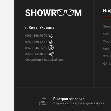
Ин
Опла
г. Киев, Украина
Брен
(066) 866 38 76
Скид
(097) 258 52 64
(067) 646 85 68
Блог
(066) 866 38 76
Отзы
showroom.kiev.ua@ukr.net
Конт
Быстрая отправка
Отправка товаров в день заказа