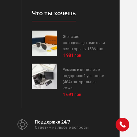
Что ты хочешь
Женские
солнцезащитные очки
авиаторы Lv 1586 Lux
1 981 грн.
Ремень и кошелек в
подарочной упаковке
(484) натуральная
кожа
1 691 грн.
Поддержка 24/7
Ответим на любые вопросы