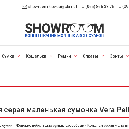
showroom.kiev.ua@ukr.net
(066) 866 38 76
(09
Сумки
Кошельки
Ремни
Оправы
Зонты
 серая маленькая сумочка Vera Pell
е сумки
Женские небольшие сумки, кроссбоди
Кожаная серая маленька