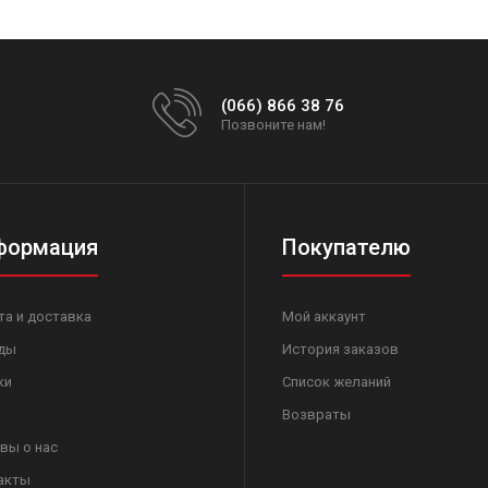
(066) 866 38 76
Позвоните нам!
формация
Покупателю
та и доставка
Мой аккаунт
ды
История заказов
ки
Список желаний
Возвраты
вы о нас
акты