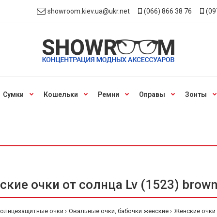
showroom.kiev.ua@ukr.net
(066) 866 38 76
(09
Сумки
Кошельки
Ремни
Оправы
Зонты
кие очки от солнца Lv (1523) brow
солнцезащитные очки
Овальные очки, бабочки женские
Женские очки 