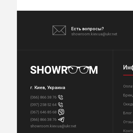
Есть вопросы?
showroom.kiev.ua@ukr.net
Ин
Опла
г. Киев, Украина
Брен
(066) 866 38 76
Скид
(097) 258 52 64
(067) 646 85 68
Блог
(066) 866 38 76
Отзы
showroom.kiev.ua@ukr.net
Конт