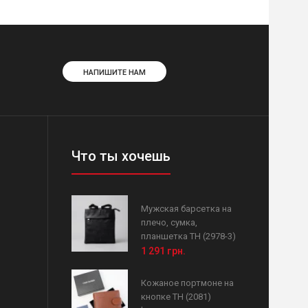
НАПИШИТЕ НАМ
Что ты хочешь
Мужская барсетка на
плечо, сумка,
планшетка ТН (2978-3)
1 291 грн.
Кожаное портмоне на
кнопке ТН (2081)