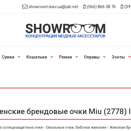
showroom.kiev.ua@ukr.net
(066) 866 38 76
(09
Сумки
Кошельки
Ремни
Оправы
Зонты
нские брендовые очки Miu (2778) 
е солнцезащитные очки
Овальные очки, бабочки женские
Женские бре