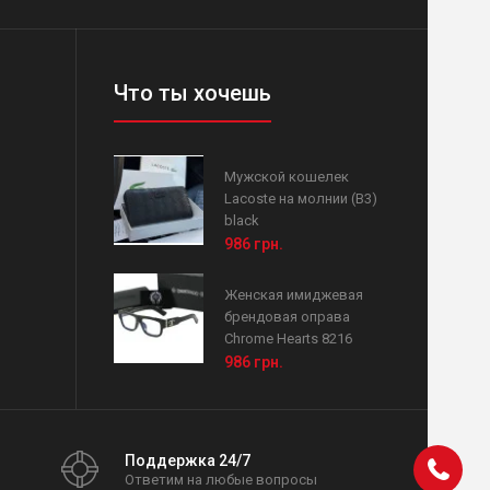
Что ты хочешь
Мужской кошелек
Lacoste на молнии (В3)
black
986 грн.
Женская имиджевая
брендовая оправа
Chrome Hearts 8216
986 грн.
Поддержка 24/7
Ответим на любые вопросы