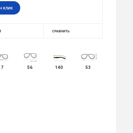
Н КЛИК
Й
СРАВНИТЬ
17
56
140
53