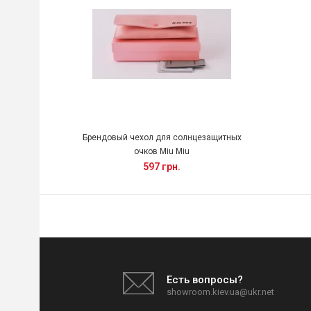
Брендовый чехол для солнцезащитных
очков Miu Miu
597 грн.
Есть вопросы?
showroom.kiev.ua@ukr.net