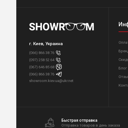
Ин
Опла
г. Киев, Украина
Брен
(066) 866 38 76
Скид
(097) 258 52 64
(067) 646 85 68
Блог
(066) 866 38 76
Отзы
showroom.kiev.ua@ukr.net
Конт
Быстрая отправка
Отправка товаров в день заказа