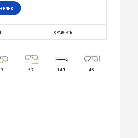
Н КЛИК
Й
СРАВНИТЬ
17
52
140
45