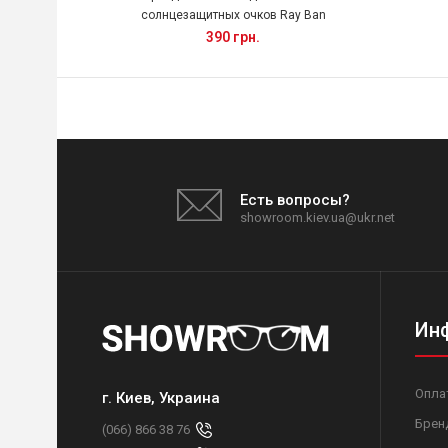
солнцезащитных очков Ray Ban
390 грн.
Есть вопросы?
showroom.kiev.ua@ukr.net
Ин
Опла
г. Киев, Украина
Брен
(066) 866 38 76