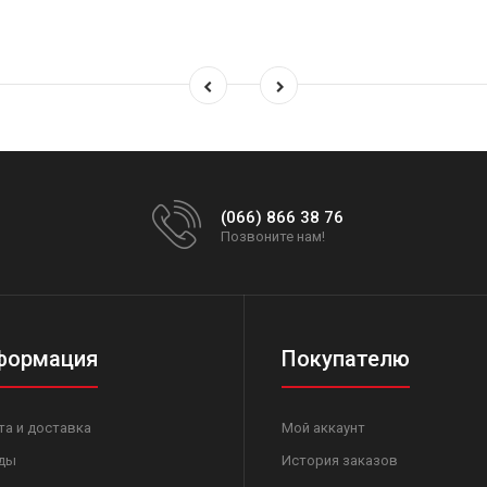
(066) 866 38 76
Позвоните нам!
формация
Покупателю
та и доставка
Мой аккаунт
ды
История заказов