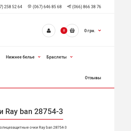
7) 258 52 64
(067) 646 85 68
(066) 866 38 76
0 грн.
0
Нижнее белье
Браслеты
Отзывы
 Ray ban 28754-3
олнцезащитные очки Ray ban 28754-3