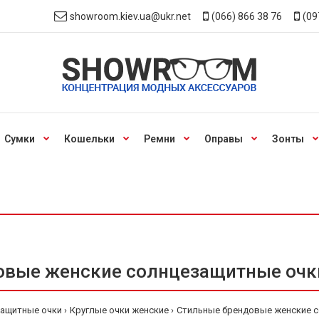
showroom.kiev.ua@ukr.net
(066) 866 38 76
(09
Сумки
Кошельки
Ремни
Оправы
Зонты
вые женские солнцезащитные очки
защитные очки
Круглые очки женские
Стильные брендовые женские с