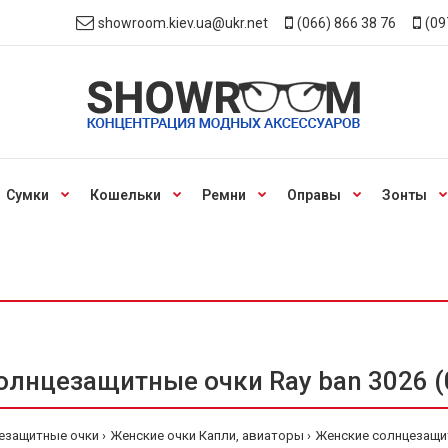
showroom.kiev.ua@ukr.net
(066) 866 38 76
(09
Сумки
Кошельки
Ремни
Оправы
Зонты
лнцезащитные очки Ray ban 3026 (
езащитные очки
Женские очки Капли, авиаторы
Женские солнцезащитн