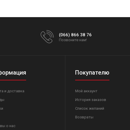
(066) 866 38 76
Позвоните нам!
формация
Покупателю
та и доставка
Мой аккаунт
ды
История заказов
ки
Список желаний
Возвраты
вы о нас