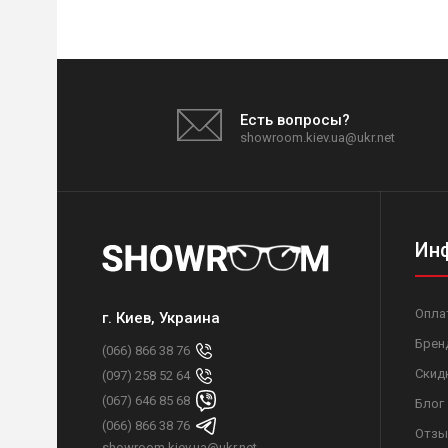
Есть вопросы?
showroom.kiev.ua@ukr.net
Ин
Опла
г. Киев, Украина
Брен
(066) 866 38 76
Скид
(097) 258 52 64
(067) 646 85 68
Блог
(066) 866 38 76
Отзы
showroom.kiev.ua@ukr.net