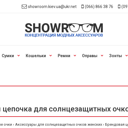
showroom.kiev.ua@ukr.net
(066) 866 38 76
(09
Сумки
Кошельки
Ремни
Оправы
Зонты
 цепочка для солнцезащитных очков
е очки
Аксессуары для солнцезащитных очков женских
Брендовая ц