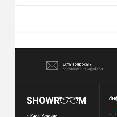
Есть вопросы?
showroom.kiev.ua@ukr.net
Ин
Опла
г. Киев, Украина