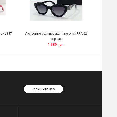
L 4s187
Люксовые солнцезащитные очки PRA 02
Брендвые же
черные
1 589 грн.
НАПИШИТЕ НАМ