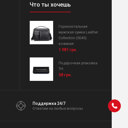
Что ты хочешь
Горизонтальная
мужская сумка Leather
Collection (5045)
кожаная
1 981 грн.
Подарочная упаковка
TH
58 грн.
Поддержка 24/7
Ответим на любые вопросы