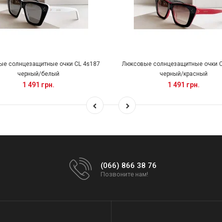
ые солнцезащитные очки CL 4s187
Люксовые солнцезащитные очки C
черный/белый
черный/красный
1 491 грн.
1 491 грн.
(066) 866 38 76
Позвоните нам!