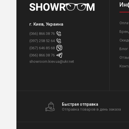
Ин
Опла
г. Киев, Украина
Брен
(066) 866 38 76
Скид
(097) 258 52 64
(067) 646 85 68
Блог
(066) 866 38 76
Отзы
showroom.kiev.ua@ukr.net
Конт
Быстрая отправка
Отправка товаров в день заказа