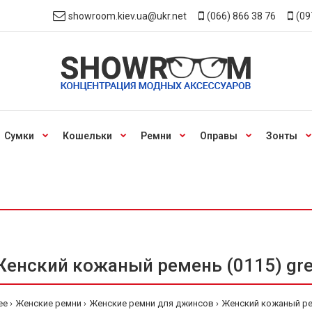
showroom.kiev.ua@ukr.net
(066) 866 38 76
(09
Сумки
Кошельки
Ремни
Оправы
Зонты
енский кожаный ремень (0115) gr
ее
Женские ремни
Женские ремни для джинсов
Женский кожаный рем